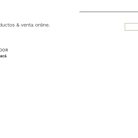
uctos & venta online.
IDOR
 acá