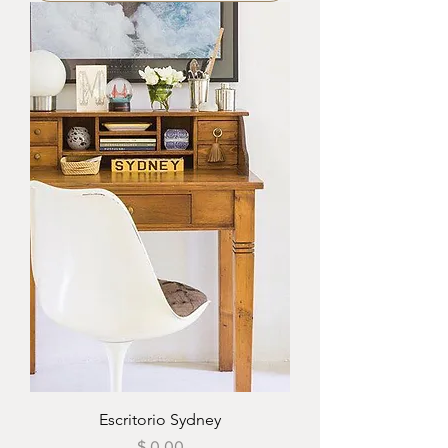
Escritorio Sydney
Precio
$ 0,00