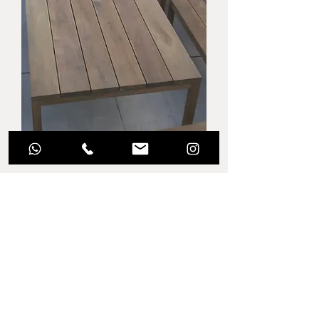
Mesa Maciza Exterior
Precio
$ 0,00
Agregar al carrito