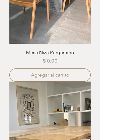
Mesa Niza Pergamino
Precio
$ 0,00
Agregar al carrito