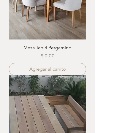
Mesa Tapiri Pergamino
Precio
$ 0,00
Agregar al carrito