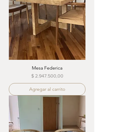
Mesa Federica
Precio
$ 2.947.500,00
Agregar al carrito