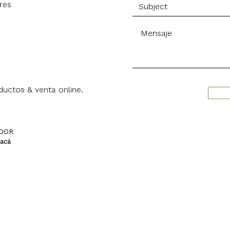
res
uctos & venta online.
IDOR
 acá