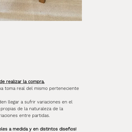
confianza que no
del envío al tran
momento de ent
de realizar la compra.
na toma real del mismo perteneciente
 llegar a sufrir variaciones en el
 propias de la naturaleza de la
riaciones entre partidas.
s a medida y en distintos diseños!