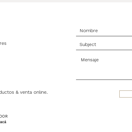
res
uctos & venta online.
IDOR
 acá