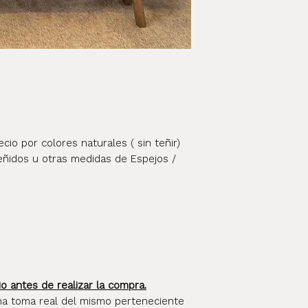
whatsapp al 1124
destino dentro d
info@elpostigo
se enviará con u
confianza que no
del envío al tran
momento de ent
io por colores naturales ( sin teñir)
eñidos u otras medidas de Espejos /
io antes de realizar la compra.
na toma real del mismo perteneciente