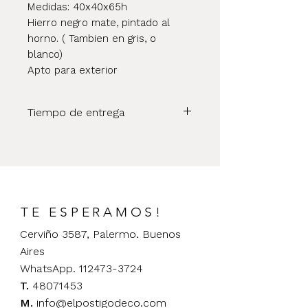
Medidas: 40x40x65h
Hierro negro mate, pintado al
horno. ( Tambien en gris, o
blanco)
Apto para exterior
Tiempo de entrega
Una vez concretada tu compra el
envío será realizado en un plazo de
65 días aproximadamente.
TE ESPERAMOS!
Cerviño 3587, Palermo. Buenos
Aires
WhatsApp. 112473-3724
T.
48071453
M.
info@elpostigodeco.com