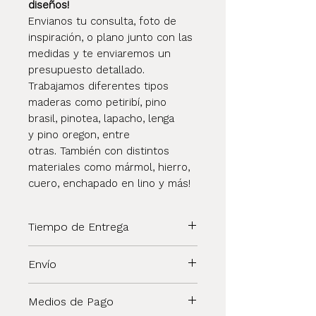
diseños!
Envianos tu consulta, foto de
inspiración, o plano junto con las
medidas y te enviaremos un
presupuesto detallado.
Trabajamos diferentes tipos
maderas como petiribí, pino
brasil, pinotea, lapacho, lenga
y pino oregon, entre
otras. También con distintos
materiales como mármol, hierro,
cuero, enchapado en lino y más!
Tiempo de Entrega
Una vez concretada tu compra el
Envío
envío será realizado en un plazo de
60/70 días aprox.
El cliente puede retirar el
Medios de Pago
producto por nuestro local o
Los productos en stock pueden