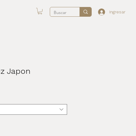
Ingresar
uz Japon
recio