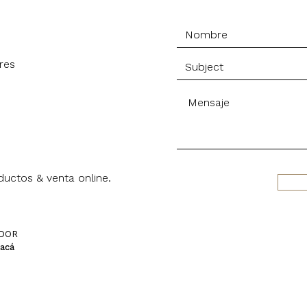
res
uctos & venta online.
IDOR
 acá