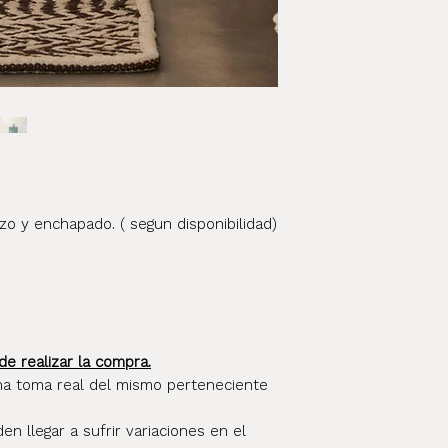
whatsapp al 11-2
destino dentro d
info@elpostigo
se enviará con u
confianza que no
del envío al tran
momento de ent
izo y enchapado. ( segun disponibilidad)
de realizar la compra.
na toma real del mismo perteneciente
 llegar a sufrir variaciones en el