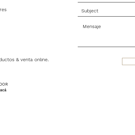
res
uctos & venta online.
IDOR
 acá