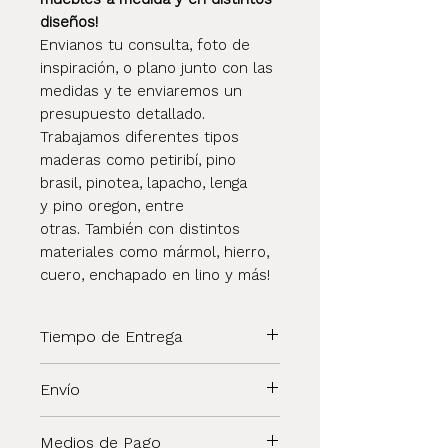
diseños!
Envianos tu consulta, foto de
inspiración, o plano junto con las
medidas y te enviaremos un
presupuesto detallado.
Trabajamos diferentes tipos
maderas como petiribí, pino
brasil, pinotea, lapacho, lenga
y pino oregon, entre
otras. También con distintos
materiales como mármol, hierro,
cuero, enchapado en lino y más!
Tiempo de Entrega
Una vez concretada tu compra el
Envío
envío será realizado en un plazo de
40 a 45 días aprox.
El cliente puede retirar el
Medios de Pago
producto por nuestro local o