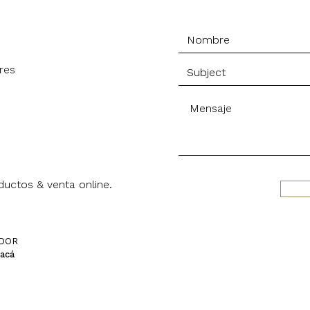
res
uctos & venta online.
IDOR
 acá