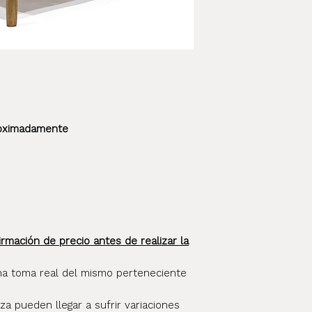
whatsapp al 11-2
destino dentro d
info@elpostigo
se enviará con u
confianza que no
del envío al tran
momento de ent
roximadamente
irmación de precio antes de realizar la
na toma real del mismo perteneciente
a pueden llegar a sufrir variaciones