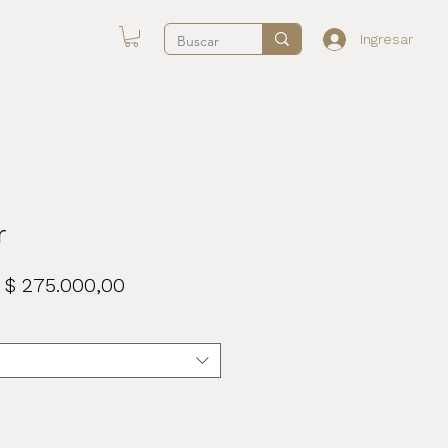
Ingresar
r
Precio
Precio
$ 275.000,00
de
oferta